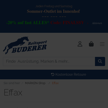
Jeden Freitag und Samstag:
Sommer-Outlet
im Innenhof
--- --- ---
-20% auf fast ALLES*
Code: FINALSSV
Akt
io
nen
>
Kostenlose Retoure
Sie sind hier:
MARKEN-Shop
Effax
Effax