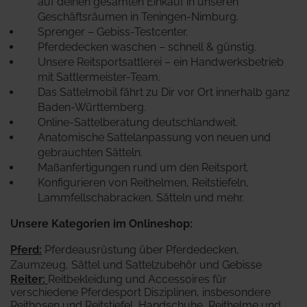
auf deinen gesamten Einkauf in unseren
Geschäftsräumen in Teningen-Nimburg.
Sprenger – Gebiss-Testcenter.
Pferdedecken waschen – schnell & günstig.
Unsere Reitsportsattlerei – ein Handwerksbetrieb
mit Sattlermeister-Team.
Das Sattelmobil fährt zu Dir vor Ort innerhalb ganz
Baden-Württemberg.
Online-Sattelberatung deutschlandweit.
Anatomische Sattelanpassung von neuen und
gebrauchten Sätteln.
Maßanfertigungen rund um den Reitsport.
Konfigurieren von Reithelmen, Reitstiefeln,
Lammfellschabracken, Sätteln und mehr.
Unsere Kategorien im Onlineshop:
Pferd
:
Pferdeausrüstung über Pferdedecken,
Zaumzeug, Sättel und Sattelzubehör und Gebisse
Reiter
:
Reitbekleidung und Accessoires für
verschiedene Pferdesport Disziplinen, insbesondere
Reithosen und Reitstiefel, Handschuhe, Reithelme und