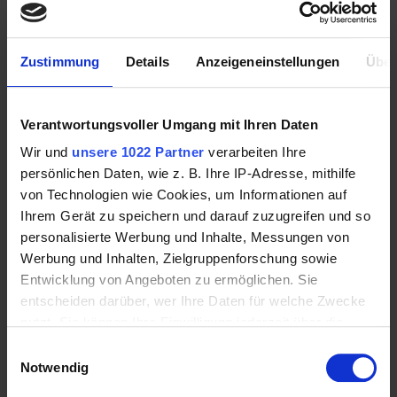
Zustimmung
Details
Anzeigeneinstellungen
Über
Verantwortungsvoller Umgang mit Ihren Daten
Wir und
unsere 1022 Partner
verarbeiten Ihre
persönlichen Daten, wie z. B. Ihre IP-Adresse, mithilfe
von Technologien wie Cookies, um Informationen auf
Ihrem Gerät zu speichern und darauf zuzugreifen und so
personalisierte Werbung und Inhalte, Messungen von
effax® Leder-Grip-Stick 50ml
Werbung und Inhalten, Zielgruppenforschung sowie
Entwicklung von Angeboten zu ermöglichen. Sie
11,50 € *
50 ml | 0,23 €/ml
entscheiden darüber, wer Ihre Daten für welche Zwecke
nutzt. Sie können Ihre Einwilligung jederzeit über die
Cookie-Erklärung oder durch Klicken auf das Privacy
Einwilligungsauswahl
Trigger Symbol ändern oder widerrufen
Notwendig
Mehr Informationen