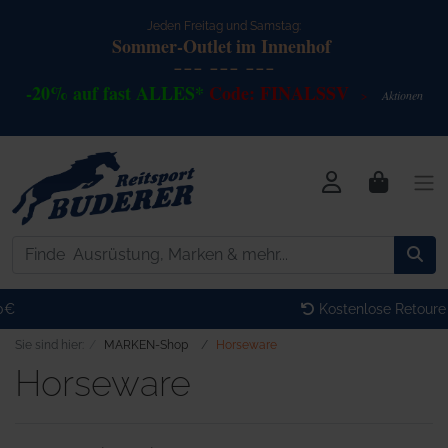
Jeden Freitag und Samstag:
Sommer-Outlet
im Innenhof
--- --- ---
-20% auf fast ALLES*
Code: FINALSSV
Akt
io
nen
>
Kostenlose Retoure
Sie sind hier:
MARKEN-Shop
Horseware
Horseware