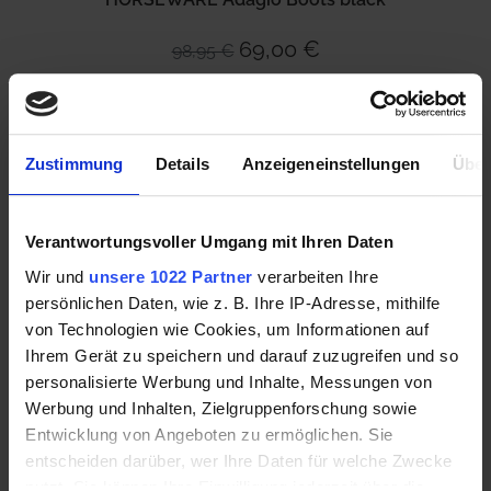
69,00 €
98,95 €
Mehr Informationen
Zustimmung
Details
Anzeigeneinstellungen
Über
Verantwortungsvoller Umgang mit Ihren Daten
Wir und
unsere 1022 Partner
verarbeiten Ihre
persönlichen Daten, wie z. B. Ihre IP-Adresse, mithilfe
von Technologien wie Cookies, um Informationen auf
Ihrem Gerät zu speichern und darauf zuzugreifen und so
personalisierte Werbung und Inhalte, Messungen von
Werbung und Inhalten, Zielgruppenforschung sowie
Entwicklung von Angeboten zu ermöglichen. Sie
entscheiden darüber, wer Ihre Daten für welche Zwecke
HORSEWARE Amigo Hood Halsteil navy
nutzt. Sie können Ihre Einwilligung jederzeit über die