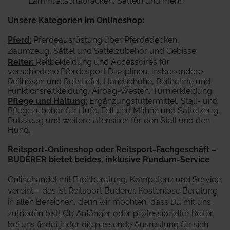
Lammfellschabracken, Sätteln und mehr.
Unsere Kategorien im Onlineshop:
Pferd
:
Pferdeausrüstung über Pferdedecken,
Zaumzeug, Sättel und Sattelzubehör und Gebisse
Reiter
:
Reitbekleidung und Accessoires für
verschiedene Pferdesport Disziplinen, insbesondere
Reithosen und Reitstiefel, Handschuhe, Reithelme und
Funktionsreitkleidung, Airbag-Westen, Turnierkleidung
Pflege und Haltung:
Ergänzungsfuttermittel, Stall- und
Pflegezubehör für Hufe, Fell und Mähne und Sattelzeug,
Putzzeug und weitere Utensilien für den Stall und den
Hund.
Reitsport-Onlineshop oder Reitsport-Fachgeschäft –
BUDERER bietet beides, inklusive Rundum-Service
Onlinehandel mit Fachberatung, Kompetenz und Service
vereint – das ist Reitsport Buderer. Kostenlose Beratung
in allen Bereichen, denn wir möchten, dass Du mit uns
zufrieden bist! Ob Anfänger oder professioneller Reiter,
bei uns findet jeder die passende Ausrüstung für sich