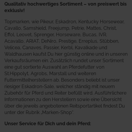
Qualitativ hochwertiges Sortiment – von preiswert bis
exklusiv!
Topmarken, wie Pikeur, Eskadron, Kentucky Horsewear,
Cavallo, Samshield, Freejump, Petrie, Mattes, Christ,
Effol, Leovet, Sprenger, Horseware, Bucas, IVR,
Acavallo, ARIAT, DeNiro, Prestige, Erreplus, Stübben,
Velicea, Canaves, Passier, Kerbl, Kavalkade und
Waldhausen kaufst Du hier günstig online und in unseren
Verkaufsräumen ein. Zusätzlich rundet unser Sortiment
eine gut sortierte Auswahl an Pferdefutter von
St.Hippolyt, Agrobs, Marstall und weiteren
Futtermittelherstellern ab. Besonders beliebt ist unser
riesiger Eskadron-Sale, welcher ständig mit neuem
Zubehör für Pferd und Reiter befüllt wird.
Ausführlichere
Informationen zu den Herstellern sowie eine Übersicht
über die jeweils angebotenen Reitsportartikel findest Du
unter der Rubrik „Marken-Shop“.
Unser Service für Dich und dein Pferd: