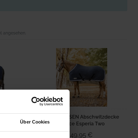
el angesehen.
inendecke
WALDHAUSEN Abschwitzdecke
Über Cookies
c
Fleece Esperia Two
49,95 €