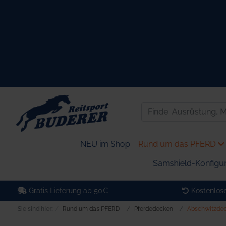
NEU im Shop
Rund um das PFERD
Samshield-Konfigur
Gratis Lieferung ab 50€
Kostenlose
Sie sind hier:
Rund um das PFERD
Pferdedecken
Abschwitzde