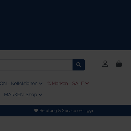
N - Kollektionen
% Marken - SALE
MARKEN-Shop
Beratung & Service seit 1991