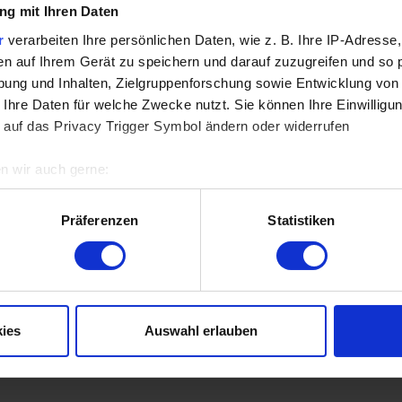
g mit Ihren Daten
r
verarbeiten Ihre persönlichen Daten, wie z. B. Ihre IP-Adresse,
en auf Ihrem Gerät zu speichern und darauf zuzugreifen und so 
ehr Informationen
Mehr Information
ung und Inhalten, Zielgruppenforschung sowie Entwicklung von
 Ihre Daten für welche Zwecke nutzt. Sie können Ihre Einwilligun
 auf das Privacy Trigger Symbol ändern oder widerrufen
n wir auch gerne:
re geografische Lage erfassen, welche bis auf einige Meter gen
es Scannen nach bestimmten Merkmalen (Fingerprinting) identifi
Präferenzen
Statistiken
ie Ihre persönlichen Daten verarbeitet werden, und legen Sie I
nhalte und Anzeigen zu personalisieren, Funktionen für soziale
Website zu analysieren. Außerdem geben wir Informationen zu I
ies
Auswahl erlauben
r soziale Medien, Werbung und Analysen weiter. Unsere Partner
 Daten zusammen, die Sie ihnen bereitgestellt haben oder die s
n.