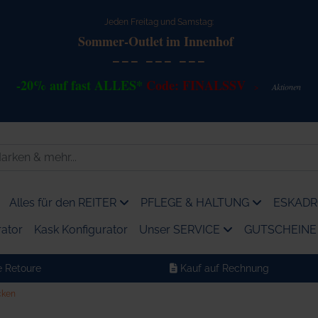
Jeden Freitag und Samstag:
Sommer-Outlet
im Innenhof
--- --- ---
-20% auf fast ALLES*
Code: FINALSSV
Akt
io
nen
>
Alles für den REITER
PFLEGE & HALTUNG
ESKADRO
ator
Kask Konfigurator
Unser SERVICE
GUTSCHEINE
 Retoure
Kauf auf Rechnung
cken