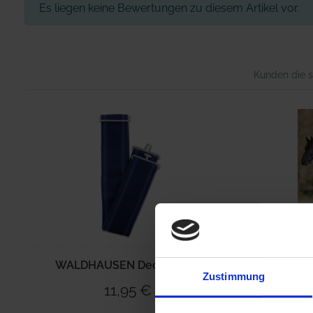
Es liegen keine Bewertungen zu diesem Artikel vor.
Kunden die s
WALDHAUSEN Deckengurt
WALDHA
Zustimmung
11,95 €