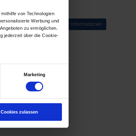
 mithilfe von Technologien
personalisierte Werbung und
en
Mehr Informationen
 Angeboten zu ermöglichen.
g jederzeit über die Cookie-
au sein können
zieren
Marketing
hre Präferenzen im
Abschnitt
 Medien anbieten zu können
hrer Verwendung unserer
Cookies zulassen
 führen diese Informationen
ie im Rahmen Ihrer Nutzung