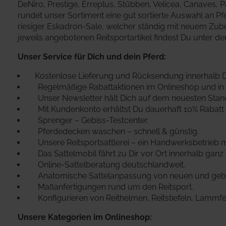
DeNiro, Prestige, Erreplus, Stübben, Velicea, Canaves, 
rundet unser Sortiment eine gut sortierte Auswahl an Pfe
riesiger Eskadron-Sale, welcher ständig mit neuem Zubeh
jeweils angebotenen Reitsportartikel findest Du unter d
Unser Service für Dich und dein Pferd:
Kostenlose Lieferung und Rücksendung innerhalb 
Regelmäßige Rabattaktionen im Onlineshop und in 
Unser Newsletter hält Dich auf dem neuesten Stan
Mit Kundenkonto erhältst Du dauerhaft 10% Rabatt 
Sprenger – Gebiss-Testcenter.
Pferdedecken waschen – schnell & günstig.
Unsere Reitsportsattlerei – ein Handwerksbetrieb mi
Das Sattelmobil fährt zu Dir vor Ort innerhalb gan
Online-Sattelberatung deutschlandweit.
Anatomische Sattelanpassung von neuen und gebra
Maßanfertigungen rund um den Reitsport.
Konfigurieren von Reithelmen, Reitstiefeln, Lammfel
Unsere Kategorien im Onlineshop: