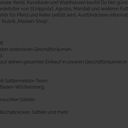
Passier, Kerbl, Kavalkade und Waldhausen kaufst Du hier güns
rdefutter von St.Hippolyt, Agrobs, Marstall und weiteren Futte
ör für Pferd und Reiter befüllt wird.
Ausführlichere Informat
er Rubrik „Marken-Shop“.
DE.
den stationären Geschäftsräumen.
d.
auf deinen gesamten Einkauf in unseren Geschäftsräumen in
t Sattlermeister-Team.
z Baden-Württemberg.
uchten Sätteln.
lschabracken, Sätteln und mehr.