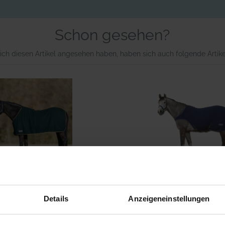
Schon gesehen?
ich diesen Artikel angesehen haben, haben sich auch folgende Artik
USEN Abschwitzdecke
WALDHAUSEN Führmasch
Details
Anzeigeneinstellungen
Fleece Economic
Fleece Economi
29,95 €
37,95 €