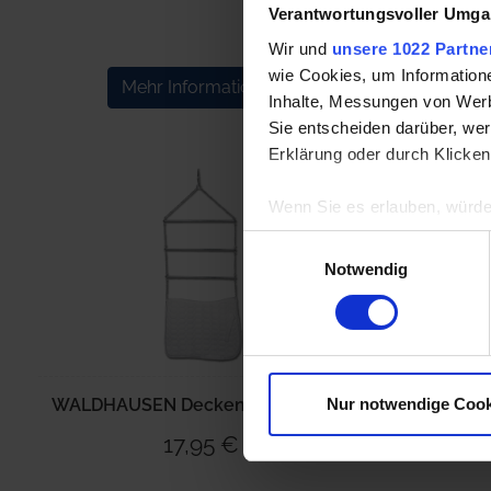
Verantwortungsvoller Umgan
Wir und
unsere 1022 Partne
wie Cookies, um Information
Mehr Informationen
M
Inhalte, Messungen von Werb
Sie entscheiden darüber, wer
Erklärung oder durch Klicken
Wenn Sie es erlauben, würde
Informationen über Ih
Einwilligungsauswahl
Ihr Gerät durch aktiv
Notwendig
Erfahren Sie mehr darüber, w
Einzelheiten
fest.
Wir verwenden Cookies, um I
und die Zugriffe auf unsere 
Nur notwendige Cook
WALDHAUSEN Deckenleiter, Metall
Website an unsere Partner fü
17,95 €
möglicherweise mit weiteren
der Dienste gesammelt habe