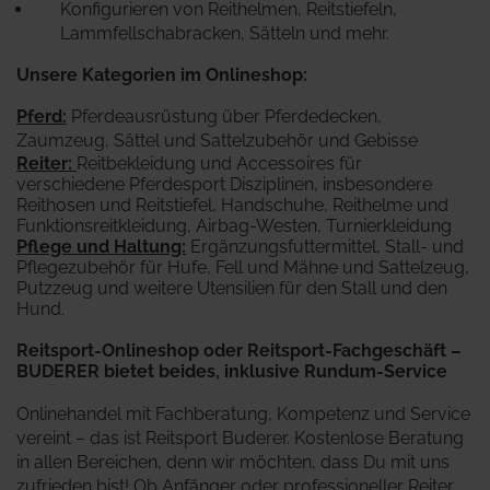
Konfigurieren von Reithelmen, Reitstiefeln,
Lammfellschabracken, Sätteln und mehr.
Unsere Kategorien im Onlineshop:
Pferd
:
Pferdeausrüstung über Pferdedecken,
Zaumzeug, Sättel und Sattelzubehör und Gebisse
Reiter
:
Reitbekleidung und Accessoires für
verschiedene Pferdesport Disziplinen, insbesondere
Reithosen und Reitstiefel, Handschuhe, Reithelme und
Funktionsreitkleidung, Airbag-Westen, Turnierkleidung
Pflege und Haltung:
Ergänzungsfuttermittel, Stall- und
Pflegezubehör für Hufe, Fell und Mähne und Sattelzeug,
Putzzeug und weitere Utensilien für den Stall und den
Hund.
Reitsport-Onlineshop oder Reitsport-Fachgeschäft –
BUDERER bietet beides, inklusive Rundum-Service
Onlinehandel mit Fachberatung, Kompetenz und Service
vereint – das ist Reitsport Buderer. Kostenlose Beratung
in allen Bereichen, denn wir möchten, dass Du mit uns
zufrieden bist! Ob Anfänger oder professioneller Reiter,