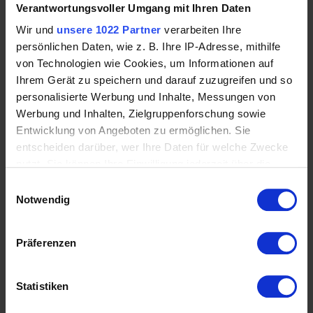
Verantwortungsvoller Umgang mit Ihren Daten
Wir und
unsere 1022 Partner
verarbeiten Ihre
Longieren
persönlichen Daten, wie z. B. Ihre IP-Adresse, mithilfe
von Technologien wie Cookies, um Informationen auf
Ihrem Gerät zu speichern und darauf zuzugreifen und so
personalisierte Werbung und Inhalte, Messungen von
Werbung und Inhalten, Zielgruppenforschung sowie
Entwicklung von Angeboten zu ermöglichen. Sie
entscheiden darüber, wer Ihre Daten für welche Zwecke
nutzt. Sie können Ihre Einwilligung jederzeit über die
Cookie-Erklärung oder durch Klicken auf das Privacy
Einwilligungsauswahl
Trigger Symbol ändern oder widerrufen
Notwendig
Wenn Sie es erlauben, würden wir auch gerne:
Sommerzeit=Fliegenzeit
Präferenzen
Informationen über Ihre geografische Lage
erfassen, welche bis auf einige Meter genau sein
können
Statistiken
Ihr Gerät durch aktives Scannen nach