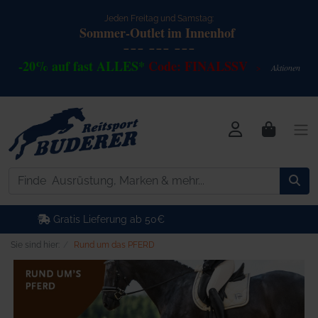
Jeden Freitag und Samstag:
Sommer-Outlet
im Innenhof
--- --- ---
-20% auf fast ALLES*
Code: FINALSSV
Akt
io
nen
>
Kostenlose Retoure
Sie sind hier:
Rund um das PFERD