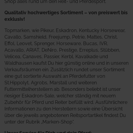
Shop alles rund um den Reit- und Pferdesport.
Qualitativ hochwertiges Sortiment – von preiswert bis
exklusiv!
Topmarken, wie Pikeur, Eskadron, Kentucky Horsewear,
Cavallo, Samshield, Freejump, Petrie, Mattes, Christ,
Effol, Leovet, Sprenger, Horseware, Bucas, IVR,
Acavallo, ARIAT, DeNiro, Prestige, Erreplus, Stübben,
Velicea, Canaves, Passier, Kerbl, Kavalkade und
Waldhausen kaufst Du hier günstig online und in unseren
Verkaufsräumen ein. Zusätzlich rundet unser Sortiment
eine gut sortierte Auswahl an Pferdefutter von
St.Hippolyt, Agrobs, Marstall und weiteren
Futtermittelherstellern ab. Besonders beliebt ist unser
riesiger Eskadron-Sale, welcher ständig mit neuem
Zubehör für Pferd und Reiter befüllt wird.
Ausführlichere
Informationen zu den Herstellern sowie eine Übersicht
über die jeweils angebotenen Reitsportartikel findest Du
unter der Rubrik „Marken-Shop“.