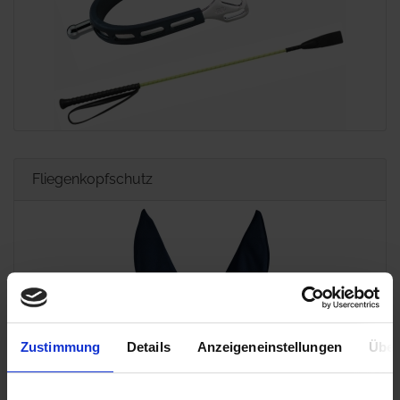
Fliegenkopfschutz
Zustimmung
Details
Anzeigeneinstellungen
Über