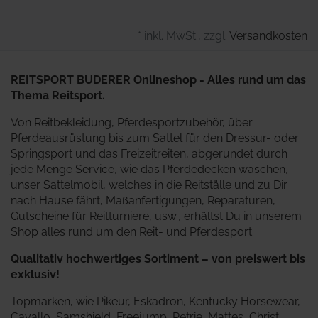
* inkl. MwSt., zzgl.
Versandkosten
REITSPORT BUDERER Onlineshop - Alles rund um das
Thema Reitsport.
Von Reitbekleidung, Pferdesportzubehör, über
Pferdeausrüstung bis zum Sattel für den Dressur- oder
Springsport und das Freizeitreiten, abgerundet durch
jede Menge Service, wie das Pferdedecken waschen,
unser Sattelmobil, welches in die Reitställe und zu Dir
nach Hause fährt, Maßanfertigungen, Reparaturen,
Gutscheine für Reitturniere, usw., erhältst Du in unserem
Shop alles rund um den Reit- und Pferdesport.
Qualitativ hochwertiges Sortiment – von preiswert bis
exklusiv!
Topmarken, wie Pikeur, Eskadron, Kentucky Horsewear,
Cavallo, Samshield, Freejump, Petrie, Mattes, Christ,