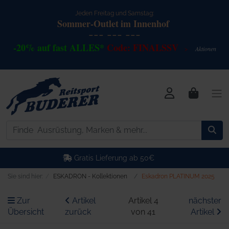
Jeden Freitag und Samstag:
Sommer-Outlet
im Innenhof
--- --- ---
-20% auf fast ALLES*
Code: FINALSSV
Akt
io
nen
>
Kostenlose Retoure
Sie sind hier:
ESKADRON - Kollektionen
Eskadron PLATINUM 2025
Zur
Artikel
Artikel 4
nächster
Übersicht
zurück
von 41
Artikel