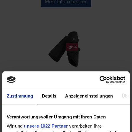
Mehr Informationen
-30%
ESKADRON Gamaschen FAUX LEATHER black
(PLATINUM 2025)
Zustimmung
Details
Anzeigeneinstellungen
Über
35,00 €
49,95 €
Verantwortungsvoller Umgang mit Ihren Daten
Wir und
unsere 1022 Partner
verarbeiten Ihre