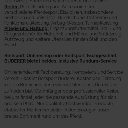
Zaumzeug, Sättel und Sattelzubehör und Gebisse
Reiter
:
Reitbekleidung und Accessoires für
verschiedene Pferdesport Disziplinen, insbesondere
Reithosen und Reitstiefel, Handschuhe, Reithelme und
Funktionsreitkleidung, Airbag-Westen, Turnierkleidung
Pflege und Haltung:
Ergänzungsfuttermittel, Stall- und
Pflegezubehör für Hufe, Fell und Mähne und Sattelzeug,
Putzzeug und weitere Utensilien für den Stall und den
Hund.
Reitsport-Onlineshop oder Reitsport-Fachgeschäft –
BUDERER bietet beides, inklusive Rundum-Service
Onlinehandel mit Fachberatung, Kompetenz und Service
vereint – das ist Reitsport Buderer. Kostenlose Beratung
in allen Bereichen, denn wir möchten, dass Du mit uns
zufrieden bist! Ob Anfänger oder professioneller Reiter,
bei uns findet jeder die passende Ausrüstung für sich
und sein Pferd. Nur qualitativ hochwertige Produkte
etablierter Markenhersteller finden Einzug in unser
breites Sortiment rund um das Pferd.