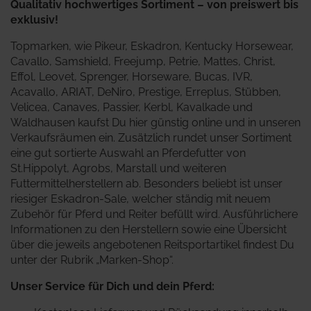
Qualitativ hochwertiges Sortiment – von preiswert bis
exklusiv!
Topmarken, wie Pikeur, Eskadron, Kentucky Horsewear,
Cavallo, Samshield, Freejump, Petrie, Mattes, Christ,
Effol, Leovet, Sprenger, Horseware, Bucas, IVR,
Acavallo, ARIAT, DeNiro, Prestige, Erreplus, Stübben,
Velicea, Canaves, Passier, Kerbl, Kavalkade und
Waldhausen kaufst Du hier günstig online und in unseren
Verkaufsräumen ein. Zusätzlich rundet unser Sortiment
eine gut sortierte Auswahl an Pferdefutter von
St.Hippolyt, Agrobs, Marstall und weiteren
Futtermittelherstellern ab. Besonders beliebt ist unser
riesiger Eskadron-Sale, welcher ständig mit neuem
Zubehör für Pferd und Reiter befüllt wird.
Ausführlichere
Informationen zu den Herstellern sowie eine Übersicht
über die jeweils angebotenen Reitsportartikel findest Du
unter der Rubrik „Marken-Shop“.
Unser Service für Dich und dein Pferd: