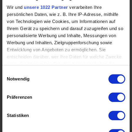
Wir und
unsere 1022 Partner
verarbeiten Ihre
persönlichen Daten, wie z. B. Ihre IP-Adresse, mithilfe
INFORMATIONEN
von Technologien wie Cookies, um Informationen auf
Impressum
Ihrem Gerät zu speichern und darauf zuzugreifen und so
AGB
personalisierte Werbung und Inhalte, Messungen von
Datenschutz
Werbung und Inhalten, Zielgruppenforschung sowie
Zahlung und Lieferung
Entwicklung von Angeboten zu ermöglichen. Sie
Widerrufsrecht
entscheiden darüber, wer Ihre Daten für welche Zwecke
Widerrufsformular
nutzt. Sie können Ihre Einwilligung jederzeit über die
Wie bestellen?
Cookie-Erklärung oder durch Klicken auf das Privacy
Einwilligungsauswahl
Trigger Symbol ändern oder widerrufen
Notwendig
KATEGORIEN
Wenn Sie es erlauben, würden wir auch gerne:
NEU im Shop
Präferenzen
Rund um das PFERD
Informationen über Ihre geografische Lage
Alles für den REITER
erfassen, welche bis auf einige Meter genau sein
PFLEGE & HALTUNG
können
Statistiken
ESKADRON - Kollektionen
Ihr Gerät durch aktives Scannen nach
% Marken - SALE
bestimmten Merkmalen (Fingerprinting) identifizieren
Samshield-Konfigurator