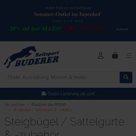
Jeden Freitag und Samstag:
Sommer-Outlet
im Innenhof
--- --- ---
-20% auf fast ALLES*
Code: FINALSSV
Akt
io
nen
>
Gratis Lieferung ab 50€
Sie sind hier:
Rund um das PFERD
Steigbügel / Sattelgurte & -zubehör
Steigbügel / Sattelgurte
& -zubehör