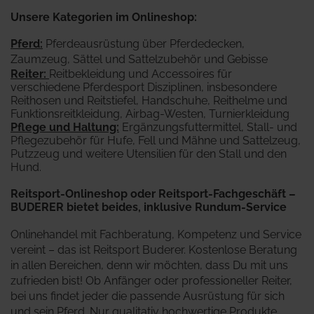
Unsere Kategorien im Onlineshop:
Pferd
:
Pferdeausrüstung über Pferdedecken,
Zaumzeug, Sättel und Sattelzubehör und Gebisse
Reiter
:
Reitbekleidung und Accessoires für
verschiedene Pferdesport Disziplinen, insbesondere
Reithosen und Reitstiefel, Handschuhe, Reithelme und
Funktionsreitkleidung, Airbag-Westen, Turnierkleidung
Pflege und Haltung:
Ergänzungsfuttermittel, Stall- und
Pflegezubehör für Hufe, Fell und Mähne und Sattelzeug,
Putzzeug und weitere Utensilien für den Stall und den
Hund.
Reitsport-Onlineshop oder Reitsport-Fachgeschäft –
BUDERER bietet beides, inklusive Rundum-Service
Onlinehandel mit Fachberatung, Kompetenz und Service
vereint – das ist Reitsport Buderer. Kostenlose Beratung
in allen Bereichen, denn wir möchten, dass Du mit uns
zufrieden bist! Ob Anfänger oder professioneller Reiter,
bei uns findet jeder die passende Ausrüstung für sich
und sein Pferd. Nur qualitativ hochwertige Produkte