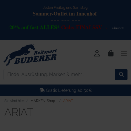
Jeden Freitag und Samstag:
Sommer-Outlet
im Innenhof
--- --- ---
-20% auf fast ALLES*
Code: FINALSSV
Akt
io
nen
>
Gratis Lieferung ab 50€
Sie sind hier:
MARKEN-Shop
ARIAT
ARIAT