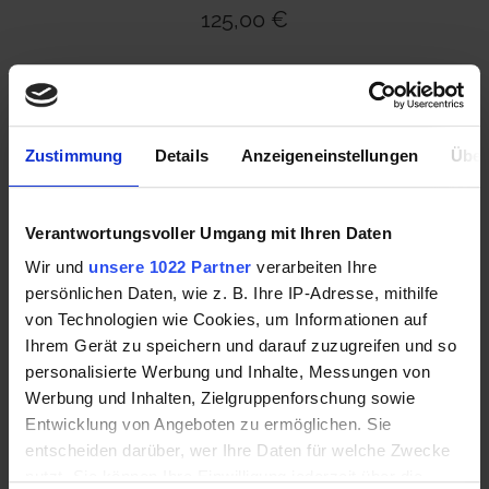
125,00 €
Mehr Informationen
Zustimmung
Details
Anzeigeneinstellungen
Über
Verantwortungsvoller Umgang mit Ihren Daten
Wir und
unsere 1022 Partner
verarbeiten Ihre
persönlichen Daten, wie z. B. Ihre IP-Adresse, mithilfe
von Technologien wie Cookies, um Informationen auf
Ihrem Gerät zu speichern und darauf zuzugreifen und so
personalisierte Werbung und Inhalte, Messungen von
Werbung und Inhalten, Zielgruppenforschung sowie
Entwicklung von Angeboten zu ermöglichen. Sie
ARIAT Telluride II H2O Women darkbrown
entscheiden darüber, wer Ihre Daten für welche Zwecke
nutzt. Sie können Ihre Einwilligung jederzeit über die
165,00 €