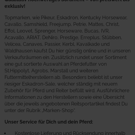
exklusiv!
Topmarken, wie Pikeur, Eskadron, Kentucky Horsewear,
Cavallo, Samshield, Freejump, Petrie, Mattes, Christ,
Effol, Leovet, Sprenger, Horseware, Bucas, IVR,
Acavallo, ARIAT, DeNiro, Prestige, Erreplus, Stübben,
Velicea, Canaves, Passier, Kerbl, Kavalkade und
Waldhausen kaufst Du hier günstig online und in unseren
Verkaufsräumen ein. Zusätzlich rundet unser Sortiment
eine gut sortierte Auswahl an Pferdefutter von
St.Hippolyt, Agrobs, Marstall und weiteren
Futtermittelherstellern ab. Besonders beliebt ist unser
riesiger Eskadron-Sale, welcher ständig mit neuem
Zubehör für Pferd und Reiter befüllt wird.
Ausführlichere
Informationen zu den Herstellern sowie eine Übersicht
über die jeweils angebotenen Reitsportartikel findest Du
unter der Rubrik „Marken-Shop“.
Unser Service für Dich und dein Pferd:
Kostenlose Lieferung und Rücksendung innerhalb