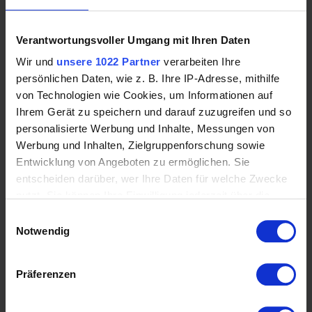
Rund um das PFERD
Alles für den REITER
Verantwortungsvoller Umgang mit Ihren Daten
PFLEGE & HALTUNG
ESKADRON - Kollektionen
Wir und
unsere 1022 Partner
verarbeiten Ihre
% Marken - SALE
persönlichen Daten, wie z. B. Ihre IP-Adresse, mithilfe
Samshield-Konfigurator
von Technologien wie Cookies, um Informationen auf
Kask Konfigurator
Ihrem Gerät zu speichern und darauf zuzugreifen und so
Unser SERVICE
personalisierte Werbung und Inhalte, Messungen von
GUTSCHEINE
Werbung und Inhalten, Zielgruppenforschung sowie
MARKEN-Shop
Entwicklung von Angeboten zu ermöglichen. Sie
entscheiden darüber, wer Ihre Daten für welche Zwecke
nutzt. Sie können Ihre Einwilligung jederzeit über die
NEWSLETTER
Cookie-Erklärung oder durch Klicken auf das Privacy
Einwilligungsauswahl
Die neuesten Produkte und die besten Angebote per E-Mail,
Trigger Symbol ändern oder widerrufen
Notwendig
damit Ihr nichts mehr verpasst.
Wenn Sie es erlauben, würden wir auch gerne:
Präferenzen
Informationen über Ihre geografische Lage
erfassen, welche bis auf einige Meter genau sein
BEZAHLUNGSARTEN