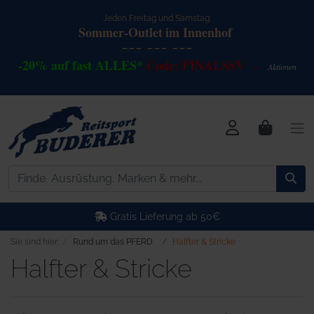
Jeden Freitag und Samstag:
Sommer-Outlet
im Innenhof
--- --- ---
-20% auf fast ALLES*
Code: FINALSSV
Akt
io
nen
>
Gratis Lieferung ab 50€
Sie sind hier:
Rund um das PFERD
Halfter & Stricke
Halfter & Stricke