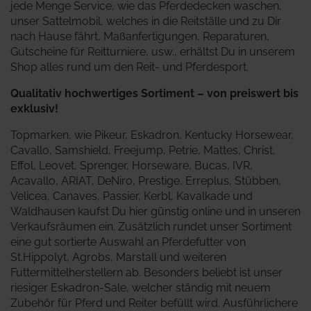
jede Menge Service, wie das Pferdedecken waschen,
unser Sattelmobil, welches in die Reitställe und zu Dir
nach Hause fährt, Maßanfertigungen, Reparaturen,
Gutscheine für Reitturniere, usw., erhältst Du in unserem
Shop alles rund um den Reit- und Pferdesport.
Qualitativ hochwertiges Sortiment – von preiswert bis
exklusiv!
Topmarken, wie Pikeur, Eskadron, Kentucky Horsewear,
Cavallo, Samshield, Freejump, Petrie, Mattes, Christ,
Effol, Leovet, Sprenger, Horseware, Bucas, IVR,
Acavallo, ARIAT, DeNiro, Prestige, Erreplus, Stübben,
Velicea, Canaves, Passier, Kerbl, Kavalkade und
Waldhausen kaufst Du hier günstig online und in unseren
Verkaufsräumen ein. Zusätzlich rundet unser Sortiment
eine gut sortierte Auswahl an Pferdefutter von
St.Hippolyt, Agrobs, Marstall und weiteren
Futtermittelherstellern ab. Besonders beliebt ist unser
riesiger Eskadron-Sale, welcher ständig mit neuem
Zubehör für Pferd und Reiter befüllt wird.
Ausführlichere