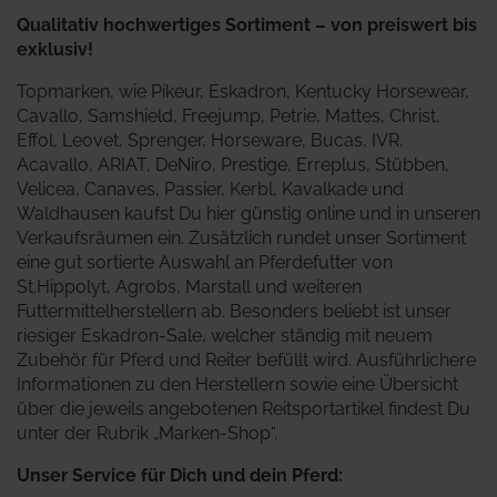
Qualitativ hochwertiges Sortiment – von preiswert bis
exklusiv!
Topmarken, wie Pikeur, Eskadron, Kentucky Horsewear,
Cavallo, Samshield, Freejump, Petrie, Mattes, Christ,
Effol, Leovet, Sprenger, Horseware, Bucas, IVR,
Acavallo, ARIAT, DeNiro, Prestige, Erreplus, Stübben,
Velicea, Canaves, Passier, Kerbl, Kavalkade und
Waldhausen kaufst Du hier günstig online und in unseren
Verkaufsräumen ein. Zusätzlich rundet unser Sortiment
eine gut sortierte Auswahl an Pferdefutter von
St.Hippolyt, Agrobs, Marstall und weiteren
Futtermittelherstellern ab. Besonders beliebt ist unser
riesiger Eskadron-Sale, welcher ständig mit neuem
Zubehör für Pferd und Reiter befüllt wird.
Ausführlichere
Informationen zu den Herstellern sowie eine Übersicht
über die jeweils angebotenen Reitsportartikel findest Du
unter der Rubrik „Marken-Shop“.
Unser Service für Dich und dein Pferd: