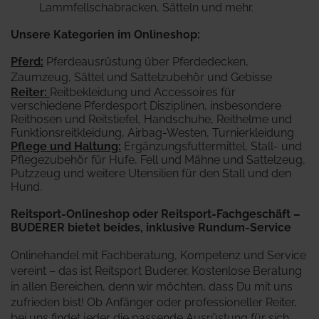
Lammfellschabracken, Sätteln und mehr.
Unsere Kategorien im Onlineshop:
Pferd
:
Pferdeausrüstung über Pferdedecken,
Zaumzeug, Sättel und Sattelzubehör und Gebisse
Reiter
:
Reitbekleidung und Accessoires für
verschiedene Pferdesport Disziplinen, insbesondere
Reithosen und Reitstiefel, Handschuhe, Reithelme und
Funktionsreitkleidung, Airbag-Westen, Turnierkleidung
Pflege und Haltung:
Ergänzungsfuttermittel, Stall- und
Pflegezubehör für Hufe, Fell und Mähne und Sattelzeug,
Putzzeug und weitere Utensilien für den Stall und den
Hund.
Reitsport-Onlineshop oder Reitsport-Fachgeschäft –
BUDERER bietet beides, inklusive Rundum-Service
Onlinehandel mit Fachberatung, Kompetenz und Service
vereint – das ist Reitsport Buderer. Kostenlose Beratung
in allen Bereichen, denn wir möchten, dass Du mit uns
zufrieden bist! Ob Anfänger oder professioneller Reiter,
bei uns findet jeder die passende Ausrüstung für sich