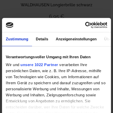
WALDHAUSEN Longierbrille schwarz
6,95 €
Mehr Informationen
Zustimmung
Details
Anzeigeneinstellungen
Über
Verantwortungsvoller Umgang mit Ihren Daten
Wir und
unsere 1022 Partner
verarbeiten Ihre
persönlichen Daten, wie z. B. Ihre IP-Adresse, mithilfe
von Technologien wie Cookies, um Informationen auf
Ihrem Gerät zu speichern und darauf zuzugreifen und so
personalisierte Werbung und Inhalte, Messungen von
Werbung und Inhalten, Zielgruppenforschung sowie
Entwicklung von Angeboten zu ermöglichen. Sie
entscheiden darüber, wer Ihre Daten für welche Zwecke
WALDHAUSEN Longiergurt Unterlage