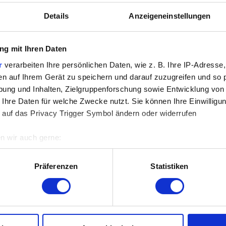
Details
Anzeigeneinstellungen
RON Gamaschen FAUX
ESKADRON Kniestr
F black truffle (HERITAGE
KNEESOCKS black truffle
& Fanatics 2025/2026)
Horse & Fanatics 202
g mit Ihren Daten
37,40 €
10,40 
49,95 €
14,95 €
r
verarbeiten Ihre persönlichen Daten, wie z. B. Ihre IP-Adresse,
en auf Ihrem Gerät zu speichern und darauf zuzugreifen und so 
ung und Inhalten, Zielgruppenforschung sowie Entwicklung von
 Ihre Daten für welche Zwecke nutzt. Sie können Ihre Einwilligun
ehr Informationen
Mehr Information
 auf das Privacy Trigger Symbol ändern oder widerrufen
n wir auch gerne:
re geografische Lage erfassen, welche bis auf einige Meter gen
es Scannen nach bestimmten Merkmalen (Fingerprinting) identifi
Präferenzen
Statistiken
ie Ihre persönlichen Daten verarbeitet werden, und legen Sie I
nhalte und Anzeigen zu personalisieren, Funktionen für soziale
Website zu analysieren. Außerdem geben wir Informationen zu I