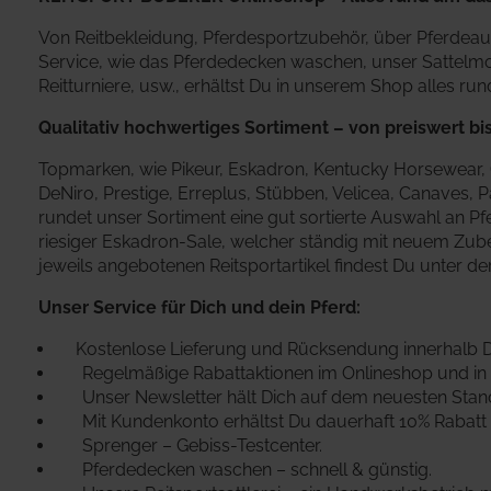
Von Reitbekleidung, Pferdesportzubehör, über Pferdeaus
Service, wie das Pferdedecken waschen, unser Sattelmobi
Reitturniere, usw., erhältst Du in unserem Shop alles ru
Qualitativ hochwertiges Sortiment – von preiswert bis
Topmarken, wie Pikeur, Eskadron, Kentucky Horsewear, Ca
DeNiro, Prestige, Erreplus, Stübben, Velicea, Canaves, 
rundet unser Sortiment eine gut sortierte Auswahl an Pfe
riesiger Eskadron-Sale, welcher ständig mit neuem Zubeh
jeweils angebotenen Reitsportartikel findest Du unter d
Unser Service für Dich und dein Pferd:
Kostenlose Lieferung und Rücksendung innerhalb 
Regelmäßige Rabattaktionen im Onlineshop und in 
Unser Newsletter hält Dich auf dem neuesten Stan
Mit Kundenkonto erhältst Du dauerhaft 10% Rabatt 
Sprenger – Gebiss-Testcenter.
Pferdedecken waschen – schnell & günstig.