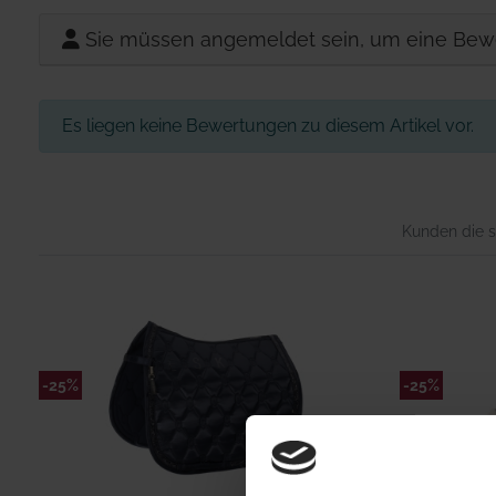
Sie müssen angemeldet sein, um eine Bew
Es liegen keine Bewertungen zu diesem Artikel vor.
Kunden die s
-25%
-25%