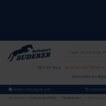
NEU im Shop
Rund um das PFERD
Samshield-Konfigur
Gratis Lieferung ab 50€
Kostenlose
Sie sind hier:
Rund um das PFERD
Pferdedecken
Abschwitzde