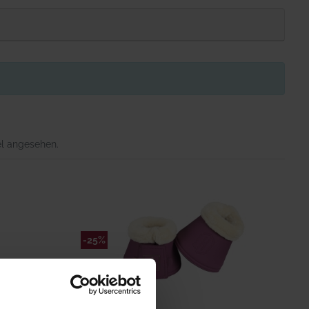
el angesehen.
-25%