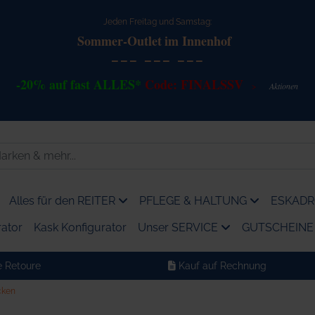
Jeden Freitag und Samstag:
Sommer-Outlet
im Innenhof
--- --- ---
-20% auf fast ALLES*
Code: FINALSSV
Akt
io
nen
>
Alles für den REITER
PFLEGE & HALTUNG
ESKADRO
ator
Kask Konfigurator
Unser SERVICE
GUTSCHEINE
 Retoure
Kauf auf Rechnung
cken