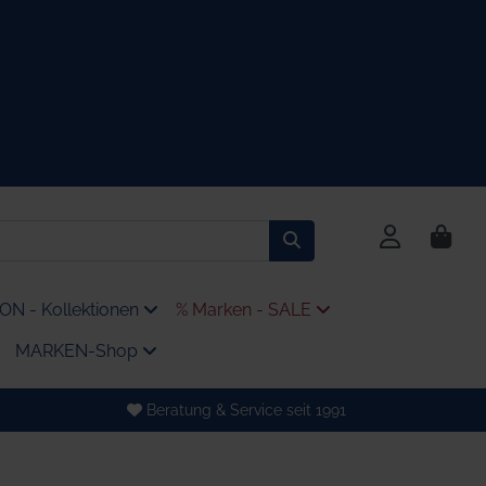
N - Kollektionen
% Marken - SALE
MARKEN-Shop
Beratung & Service seit 1991