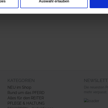
ies
Auswahl erlauben
r soziale Medien, Werbung und Analysen weiter. Unsere Partner
 Daten zusammen, die Sie ihnen bereitgestellt haben oder die s
n.
KATEGORIEN
NEWSLETT
NEU im Shop
Die neuesten P
mehr verpasst.
Rund um das PFERD
Alles für den REITER
PFLEGE & HALTUNG