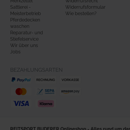
Merkzettel
Widerrufsrecht
Sattlerei -
Widerrufsformular
Meisterbetrieb
Wie bestellen?
Pferdedecken
waschen
Reparatur- und
Stiefelservice
Wir über uns
Jobs
BEZAHLUNGSARTEN
REITSPORT BUDERER Onlineshop - Alles rund um das