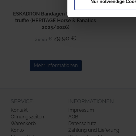
Nur notwendige Cook
Website an unsere Partner fü
ESKADRON Bandagen FLEECE black
möglicherweise mit weiteren
truffle (HERITAGE Horse & Fanatics
der Dienste gesammelt habe
2025/2026)
29,90 €
39,95 €
Mehr Informationen
SERVICE
INFORMATIONEN
Kontakt
Impressum
Öffnungszeiten
AGB
Warenkorb
Datenschutz
Konto
Zahlung und Lieferung