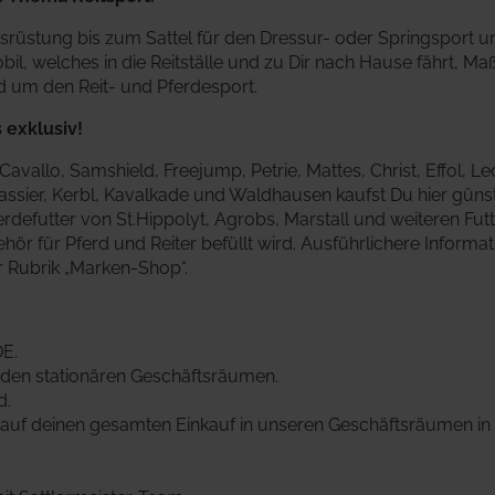
rüstung bis zum Sattel für den Dressur- oder Springsport u
l, welches in die Reitställe und zu Dir nach Hause fährt, Ma
nd um den Reit- und Pferdesport.
 exklusiv!
vallo, Samshield, Freejump, Petrie, Mattes, Christ, Effol, L
Passier, Kerbl, Kavalkade und Waldhausen kaufst Du hier güns
rdefutter von St.Hippolyt, Agrobs, Marstall und weiteren Futte
ör für Pferd und Reiter befüllt wird.
Ausführlichere Informat
er Rubrik „Marken-Shop“.
DE.
den stationären Geschäftsräumen.
d.
auf deinen gesamten Einkauf in unseren Geschäftsräumen in