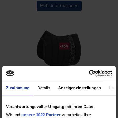
Mehr Informationen
-29%
ESKADRON Schabracke BIG SQUARE SOFTSHELL
black (PLATINUM 2025)
Zustimmung
Details
Anzeigeneinstellungen
Über
60,00 €
84,95 €
Verantwortungsvoller Umgang mit Ihren Daten
Wir und
unsere 1022 Partner
verarbeiten Ihre