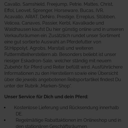
Cavallo, Samshield, Freejump, Petrie, Mattes, Christ,
Effol, Leovet, Sprenger, Horseware, Bucas, IVR,
Acavallo, ARIAT, DeNiro, Prestige, Erreplus, Stübben,
Velicea, Canaves, Passier, Kerbl, Kavalkade und
Waldhausen kaufst Du hier günstig online und in unseren
Verkaufsräumen ein. Zusätzlich rundet unser Sortiment
eine gut sortierte Auswahl an Pferdefutter von
St.Hippolyt, Agrobs, Marstall und weiteren
Futtermittelherstellern ab. Besonders beliebt ist unser
riesiger Eskadron-Sale, welcher ständig mit neuem
Zubehör für Pferd und Reiter befüllt wird.
Ausführlichere
Informationen zu den Herstellern sowie eine Übersicht
über die jeweils angebotenen Reitsportartikel findest Du
unter der Rubrik „Marken-Shop“.
Unser Service für Dich und dein Pferd:
Kostenlose Lieferung und Rücksendung innerhalb
DE.
Regelmäßige Rabattaktionen im Onlineshop und in
den stationären Geschäftsräumen.