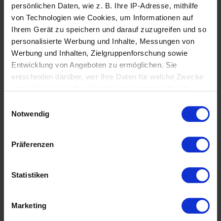
persönlichen Daten, wie z. B. Ihre IP-Adresse, mithilfe
Mehr Informationen
von Technologien wie Cookies, um Informationen auf
Ihrem Gerät zu speichern und darauf zuzugreifen und so
personalisierte Werbung und Inhalte, Messungen von
Werbung und Inhalten, Zielgruppenforschung sowie
Entwicklung von Angeboten zu ermöglichen. Sie
entscheiden darüber, wer Ihre Daten für welche Zwecke
-30%
nutzt. Sie können Ihre Einwilligung jederzeit über die
Cookie-Erklärung oder durch Klicken auf das Privacy
Einwilligungsauswahl
Trigger Symbol ändern oder widerrufen
Notwendig
Wenn Sie es erlauben, würden wir auch gerne:
Präferenzen
Informationen über Ihre geografische Lage
ESKADRON Schabracke VELOURS CRYSTAL black
erfassen, welche bis auf einige Meter genau sein
(PLATINUM 2025)
können
Statistiken
63,00 €
Ihr Gerät durch aktives Scannen nach
89,95 €
bestimmten Merkmalen (Fingerprinting) identifizieren
Marketing
Erfahren Sie mehr darüber, wie Ihre persönlichen Daten