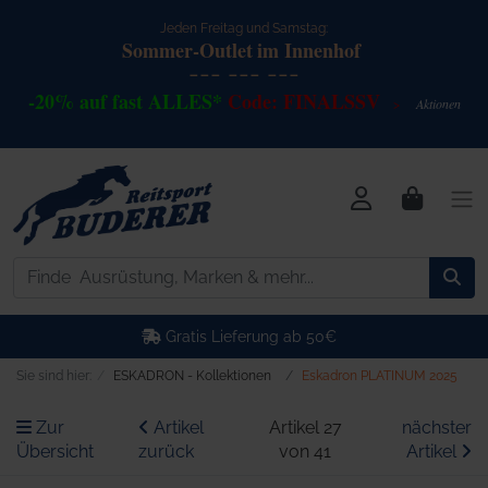
Jeden Freitag und Samstag:
Sommer-Outlet
im Innenhof
--- --- ---
-20% auf fast ALLES*
Code: FINALSSV
Akt
io
nen
>
Kostenlose Retoure
Sie sind hier:
ESKADRON - Kollektionen
Eskadron PLATINUM 2025
Zur
Artikel
Artikel 27
nächster
Übersicht
zurück
von 41
Artikel