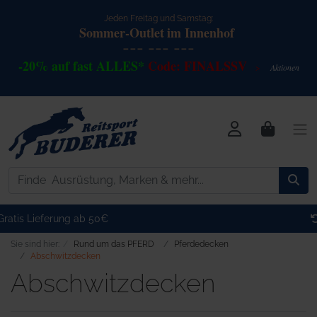
Jeden Freitag und Samstag:
Sommer-Outlet
im Innenhof
--- --- ---
-20% auf fast ALLES*
Code: FINALSSV
Akt
io
nen
>
Kostenlose Retoure
Sie sind hier:
Rund um das PFERD
Pferdedecken
Abschwitzdecken
Abschwitzdecken