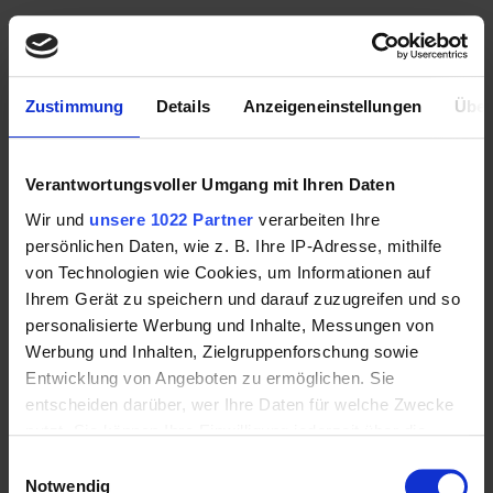
Zustimmung
Details
Anzeigeneinstellungen
Über
Verantwortungsvoller Umgang mit Ihren Daten
Wir und
unsere 1022 Partner
verarbeiten Ihre
persönlichen Daten, wie z. B. Ihre IP-Adresse, mithilfe
von Technologien wie Cookies, um Informationen auf
ESKADRON Abschwitzdecke FLEECE CONTRAST
Ihrem Gerät zu speichern und darauf zuzugreifen und so
CORE RACINGGREEN
personalisierte Werbung und Inhalte, Messungen von
64,95 €
Werbung und Inhalten, Zielgruppenforschung sowie
Entwicklung von Angeboten zu ermöglichen. Sie
entscheiden darüber, wer Ihre Daten für welche Zwecke
nutzt. Sie können Ihre Einwilligung jederzeit über die
Mehr Informationen
Cookie-Erklärung oder durch Klicken auf das Privacy
Einwilligungsauswahl
Trigger Symbol ändern oder widerrufen
Notwendig