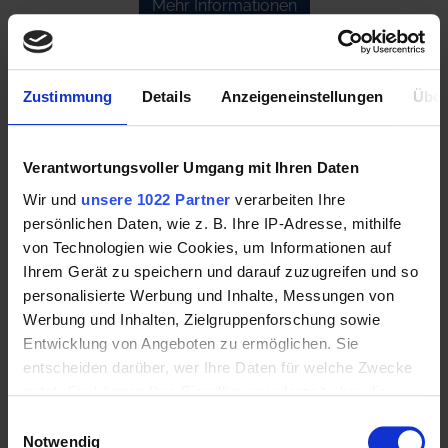
Mehr Informationen
Zustimmung
Details
Anzeigeneinstellungen
Über
Verantwortungsvoller Umgang mit Ihren Daten
Wir und
unsere 1022 Partner
verarbeiten Ihre
persönlichen Daten, wie z. B. Ihre IP-Adresse, mithilfe
von Technologien wie Cookies, um Informationen auf
Ihrem Gerät zu speichern und darauf zuzugreifen und so
ESKADRON Abschwitzdecke JERSEY SPARKLE pale
personalisierte Werbung und Inhalte, Messungen von
grey Platinum - Summer 2026
Werbung und Inhalten, Zielgruppenforschung sowie
Entwicklung von Angeboten zu ermöglichen. Sie
119,95 €
entscheiden darüber, wer Ihre Daten für welche Zwecke
nutzt. Sie können Ihre Einwilligung jederzeit über die
Cookie-Erklärung oder durch Klicken auf das Privacy
Einwilligungsauswahl
Trigger Symbol ändern oder widerrufen
Notwendig