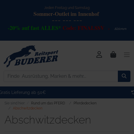
Jeden Freitag und Samstag:
Sommer-Outlet
im Innenhof
--- --- ---
-20% auf fast ALLES*
Code: FINALSSV
Akt
io
nen
>
Kostenlose Retoure
Sie sind hier:
Rund um das PFERD
Pferdedecken
Abschwitzdecken
Abschwitzdecken